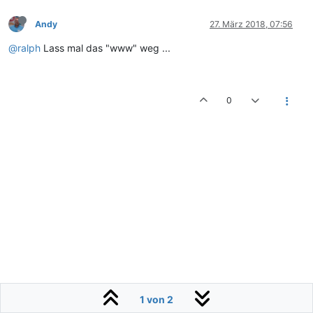
Andy
27. März 2018, 07:56
@ralph
Lass mal das "www" weg ...
0
1 von 2