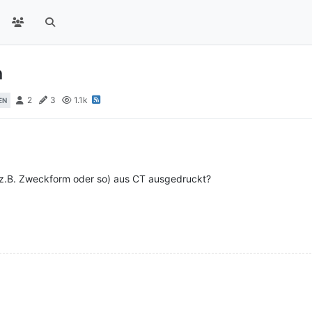
n
2
3
1.1k
EN
(z.B. Zweckform oder so) aus CT ausgedruckt?