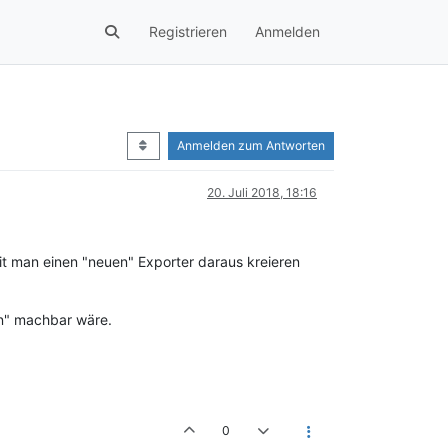
Registrieren
Anmelden
Anmelden zum Antworten
20. Juli 2018, 18:16
t man einen "neuen" Exporter daraus kreieren
rn" machbar wäre.
0