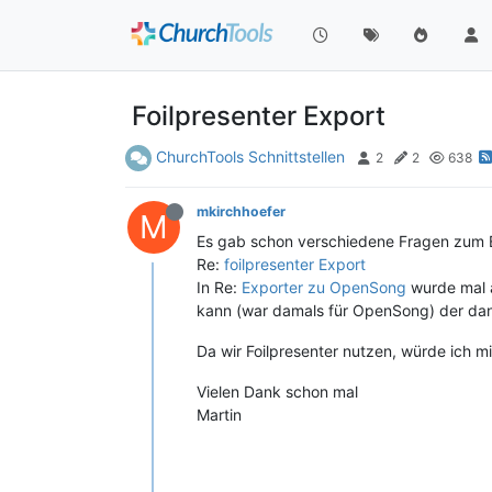
Foilpresenter Export
ChurchTools Schnittstellen
2
2
638
mkirchhoefer
M
Es gab schon verschiedene Fragen zum E
Re:
foilpresenter Export
In Re:
Exporter zu OpenSong
wurde mal a
kann (war damals für OpenSong) der dan
Da wir Foilpresenter nutzen, würde ich 
Vielen Dank schon mal
Martin