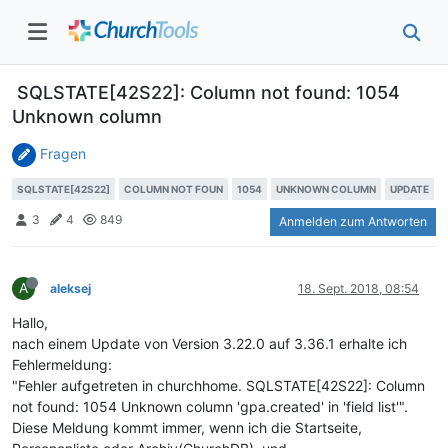
SQLSTATE[42S22]: Column not found: 1054
Unknown column
Fragen
SQLSTATE[42S22]
COLUMN NOT FOUN
1054
UNKNOWN COLUMN
UPDATE
3
4
849
Anmelden zum Antworten
A
aleksej
18. Sept. 2018, 08:54
Hallo,
nach einem Update von Version 3.22.0 auf 3.36.1 erhalte ich
Fehlermeldung:
"Fehler aufgetreten in churchhome. SQLSTATE[42S22]: Column
not found: 1054 Unknown column 'gpa.created' in 'field list'".
Diese Meldung kommt immer, wenn ich die Startseite,