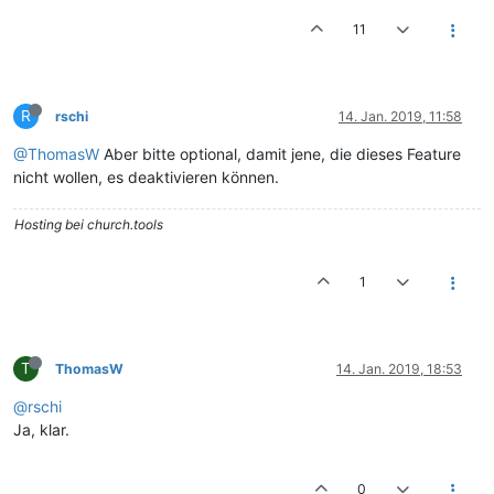
11
R
rschi
14. Jan. 2019, 11:58
@ThomasW
Aber bitte optional, damit jene, die dieses Feature
nicht wollen, es deaktivieren können.
Hosting bei church.tools
1
T
ThomasW
14. Jan. 2019, 18:53
@rschi
Ja, klar.
0