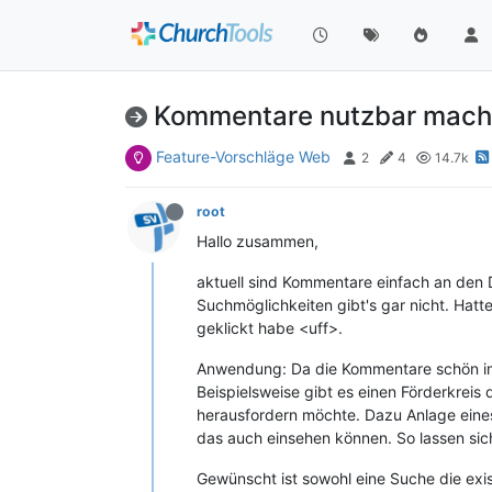
Kommentare nutzbar mac
Feature-Vorschläge Web
2
4
14.7k
root
Hallo zusammen,
aktuell sind Kommentare einfach an den
Suchmöglichkeiten gibt's gar nicht. Hatt
geklickt habe <uff>.
Anwendung: Da die Kommentare schön im R
Beispielsweise gibt es einen Förderkreis
herausfordern möchte. Dazu Anlage eines 
das auch einsehen können. So lassen sic
Gewünscht ist sowohl eine Suche die exi