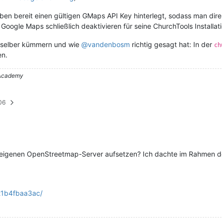
en bereit einen gültigen GMaps API Key hinterlegt, sodass man direk
Google Maps schließlich deaktivieren für seine ChurchTools Installati
 selber kümmern und wie
@vandenbosm
richtig gesagt hat: In der
ch
en.
– Academy
:06
inen eigenen OpenStreetmap-Server aufsetzen? Ich dachte im Rahme
221b4fbaa3ac/