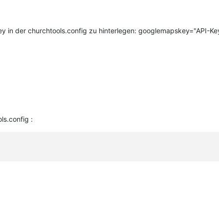
Key in der churchtools.config zu hinterlegen: googlemapskey="API-Ke
ls.config :