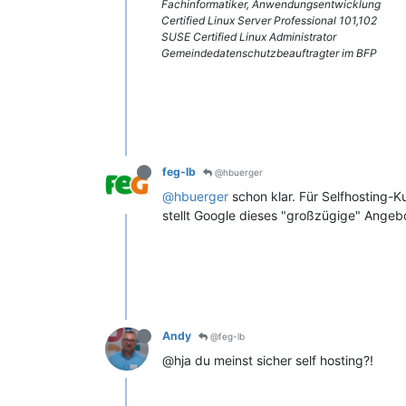
Fachinformatiker, Anwendungsentwicklung
Certified Linux Server Professional 101,102
SUSE Certified Linux Administrator
Gemeindedatenschutzbeauftragter im BFP
feg-lb
@hbuerger
@hbuerger
schon klar. Für Selfhosting-K
stellt Google dieses "großzügige" Angebo
Andy
@feg-lb
@hja du meinst sicher self hosting?!