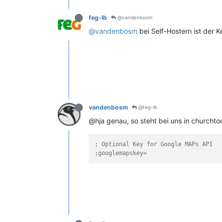
feg-lb
@vandenbosm
@vandenbosm
bei Self-Hostern ist der 
vandenbosm
@feg-lb
@hja genau, so steht bei uns in churchtoo
; Optional Key for Google MAPs API
;googlemapskey=