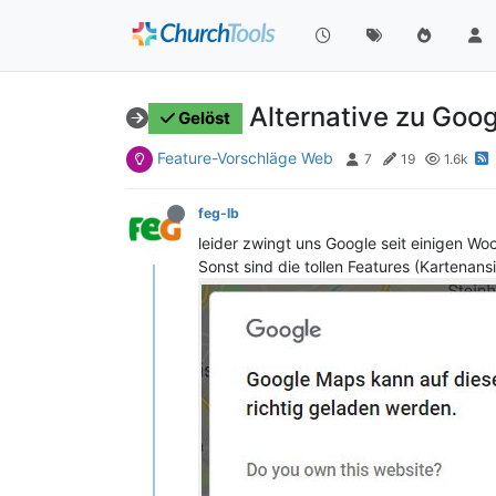
Alternative zu Goo
Gelöst
Feature-Vorschläge Web
7
19
1.6k
feg-lb
leider zwingt uns Google seit einigen Wo
Sonst sind die tollen Features (Kartenan