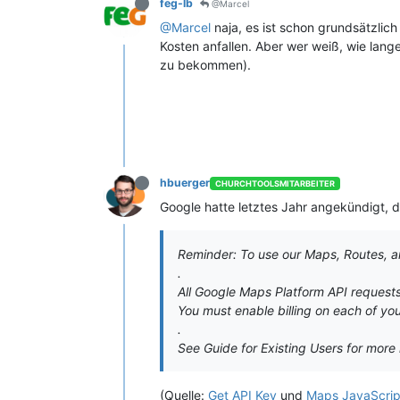
feg-lb
@Marcel
@Marcel
naja, es ist schon grundsätzlic
Kosten anfallen. Aber wer weiß, wie lan
zu bekommen).
hbuerger
CHURCHTOOLSMITARBEITER
Google hatte letztes Jahr angekündigt, 
Reminder: To use our Maps, Routes, a
.
All Google Maps Platform API requests
You must enable billing on each of you
.
See Guide for Existing Users for more 
(Quelle:
Get API Key
und
Maps JavaScript