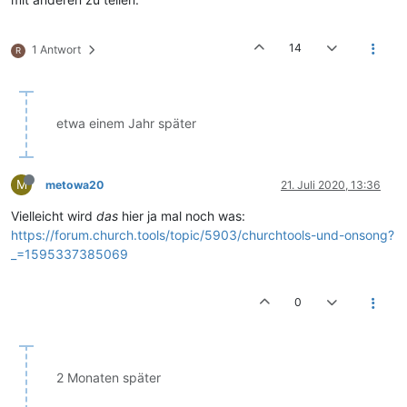
14
1 Antwort
R
etwa einem Jahr später
M
metowa20
21. Juli 2020, 13:36
Vielleicht wird
das
hier ja mal noch was:
https://forum.church.tools/topic/5903/churchtools-und-onsong?
_=1595337385069
0
2 Monaten später