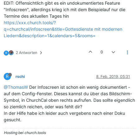
EDIT: Offensichtlich gibt es ein undokumentiertes Feature
"Infoscreen", allerdings krieg ich mit dem Beispielauf nur die
Termine des aktuellen Tages hin
https://xxx.church.tools/?
q=churchcal/infoscreen&title=Gottesdienste mit modernen
Liedern&description=1&calendars=5&rooms=
0
2 Antworten
R
R
rschi
8. Feb. 2019, 05:31
@ThomasW
Der Infoscreen ist schon ein wenig dokumentiert -
auf dem Config-Fenster. Dieses kannst du über das Bildschirm-
Symbol, in ChurchCal oben rechts aufrufen. Das sollte eigendlich
so ziemlich reichen, oder was fehlt dir?
In der Hilfe habe ich leider auch vergebens nach einer Doku
gesucht.
Hosting bei church.tools