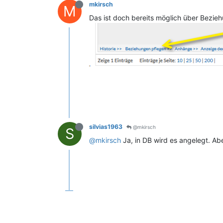
mkirsch
M
Das ist doch bereits möglich über Bezie
silvias1963
@mkirsch
S
@mkirsch
Ja, in DB wird es angelegt. Abe