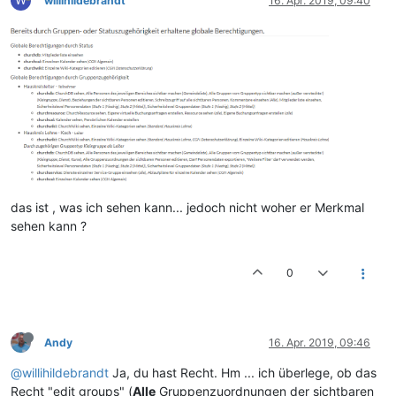
willihildebrandt
16. Apr. 2019, 09:40
das ist , was ich sehen kann... jedoch nicht woher er Merkmal
sehen kann ?
0
Andy
16. Apr. 2019, 09:46
@willihildebrandt
Ja, du hast Recht. Hm ... ich überlege, ob das
Recht "edit groups" (
Alle
Gruppenzuordnungen der sichtbaren