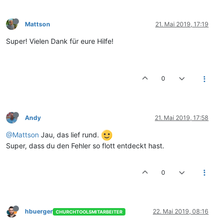
Mattson
21. Mai 2019, 17:19
Super! Vielen Dank für eure Hilfe!
0
Andy
21. Mai 2019, 17:58
@Mattson
Jau, das lief rund.
Super, dass du den Fehler so flott entdeckt hast.
0
hbuerger
22. Mai 2019, 08:16
CHURCHTOOLSMITARBEITER