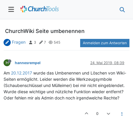
ChurchWiki Seite umbenennen
Fragen
3
7
545
Anmelden zum Antworten
H
hannesrempel
24. Mai 2019, 08:39
Am
20.12.2017
wurde das Umbenennen und Löschen von Wiki-
Seiten ermöglicht. Leider werden die Werkzeugsymbole
(Schaubenschlüssel und Mülleimer) bei mir nicht eingeblendet.
Wurde diese wichtige und nützliche Funktion wieder entfernt?
Oder fehlen mir als Admin doch noch irgendwelche Rechte?
0