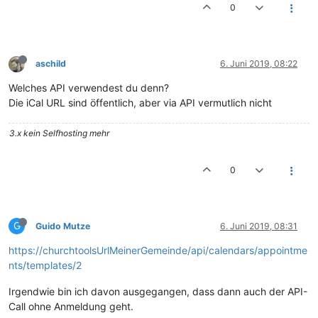
0
aschild
6. Juni 2019, 08:22
Welches API verwendest du denn?
Die iCal URL sind öffentlich, aber via API vermutlich nicht
3.x kein Selfhosting mehr
0
G
Guido Mutze
6. Juni 2019, 08:31
https://churchtoolsUrlMeinerGemeinde/api/calendars/appointme
nts/templates/2
Irgendwie bin ich davon ausgegangen, dass dann auch der API-
Call ohne Anmeldung geht.