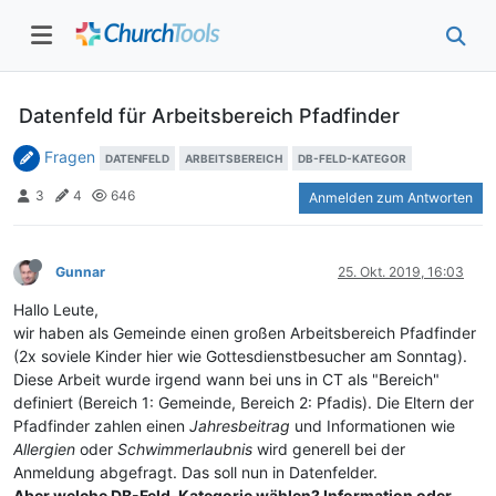
Datenfeld für Arbeitsbereich Pfadfinder
Fragen
DATENFELD
ARBEITSBEREICH
DB-FELD-KATEGOR
3
4
646
Anmelden zum Antworten
Gunnar
25. Okt. 2019, 16:03
Hallo Leute,
wir haben als Gemeinde einen großen Arbeitsbereich Pfadfinder
(2x soviele Kinder hier wie Gottesdienstbesucher am Sonntag).
Diese Arbeit wurde irgend wann bei uns in CT als "Bereich"
definiert (Bereich 1: Gemeinde, Bereich 2: Pfadis). Die Eltern der
Pfadfinder zahlen einen
Jahresbeitrag
und Informationen wie
Allergien
oder
Schwimmerlaubnis
wird generell bei der
Anmeldung abgefragt. Das soll nun in Datenfelder.
Aber welche DB-Feld-Kategorie wählen? Information oder