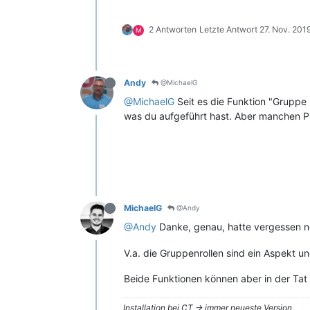
2 Antworten
Letzte Antwort
27. Nov. 201
M
Andy
@MichaelG
@MichaelG
Seit es die Funktion "Gruppe 
was du aufgeführt hast. Aber manchen P
MichaelG
@Andy
@Andy
Danke, genau, hatte vergessen no
V.a. die Gruppenrollen sind ein Aspekt u
Beide Funktionen können aber in der Tat
Installation bei CT -> immer neueste Version