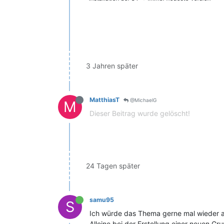
3 Jahren später
MatthiasT
@MichaelG
M
Dieser Beitrag wurde gelöscht!
24 Tagen später
samu95
S
Ich würde das Thema gerne mal wieder ak
Alleine bei der Erstellung einer neuen 