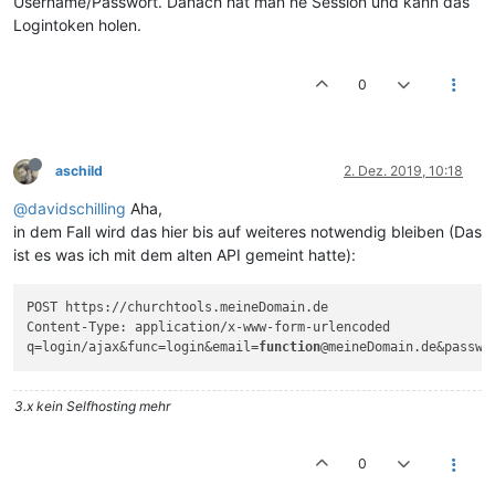
Username/Passwort. Danach hat man ne Session und kann das
Logintoken holen.
0
aschild
2. Dez. 2019, 10:18
@davidschilling
Aha,
in dem Fall wird das hier bis auf weiteres notwendig bleiben (Das
ist es was ich mit dem alten API gemeint hatte):
POST https://churchtools.meineDomain.de

Content-Type: application/x-www-form-urlencoded

q=login/ajax&func=login&email=
function
3.x kein Selfhosting mehr
0