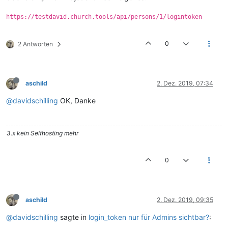
https://testdavid.church.tools/api/persons/1/logintoken
0
2 Antworten
aschild
2. Dez. 2019, 07:34
@davidschilling
OK, Danke
3.x kein Selfhosting mehr
0
aschild
2. Dez. 2019, 09:35
@davidschilling
sagte in
login_token nur für Admins sichtbar?
: