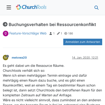
Buchungsverhalten bei Ressourcenkonflikt
Feature-Vorschläge Web
1
1
186
Anmelden zum Antworten
M
metowa20
14. Jan. 2020, 12:21
Es geht dabei um die Ressource Räume.
Churchtools verhält sich so:
Wenn ich einen mehrtägigen Termin eintrage und dafür
mehrtägig einen Raum dazu buche, und es gibt einen
Raumkonflikt, weil an einem Tag ein bestimmter Raum schon
belegt ist, dann setzt Churchtools den betroffenen Raum für den
kompletten Zeitraum auf
Warten auf Anfrage
.
Wäre es nicht vielleicht sinnvoll, dass zumindest an den anderen
Tagen, wo der besagte Raum ja frei ist, schonmal eine Buchung