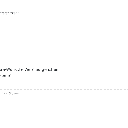
nterstützen:
eature-Wünsche Web" aufgehoben.
ieben?!
nterstützen: