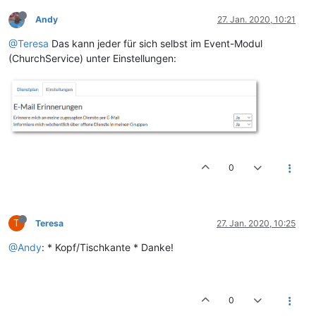
Andy
27. Jan. 2020, 10:21
@Teresa
Das kann jeder für sich selbst im Event-Modul
(ChurchService) unter Einstellungen:
0
T
Teresa
27. Jan. 2020, 10:25
@Andy
: * Kopf/Tischkante * Danke!
0