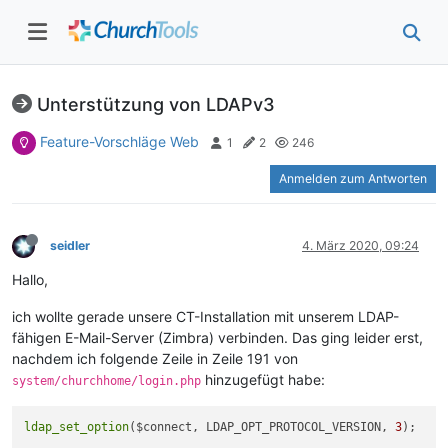
Unterstützung von LDAPv3
Feature-Vorschläge Web
1
2
246
Anmelden zum Antworten
seidler
4. März 2020, 09:24
Hallo,
ich wollte gerade unsere CT-Installation mit unserem LDAP-
fähigen E-Mail-Server (Zimbra) verbinden. Das ging leider erst,
nachdem ich folgende Zeile in Zeile 191 von
hinzugefügt habe:
system/churchhome/login.php
ldap_set_option
($connect, LDAP_OPT_PROTOCOL_VERSION, 
3