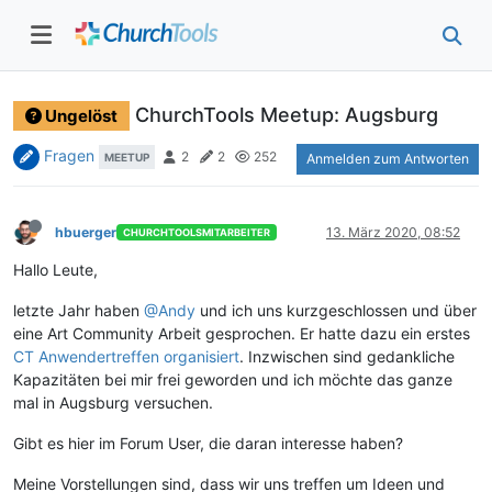
ChurchTools Meetup: Augsburg
Ungelöst
Fragen
2
2
252
MEETUP
Anmelden zum Antworten
hbuerger
13. März 2020, 08:52
CHURCHTOOLSMITARBEITER
Hallo Leute,
letzte Jahr haben
@Andy
und ich uns kurzgeschlossen und über
eine Art Community Arbeit gesprochen. Er hatte dazu ein erstes
CT Anwendertreffen organisiert
. Inzwischen sind gedankliche
Kapazitäten bei mir frei geworden und ich möchte das ganze
mal in Augsburg versuchen.
Gibt es hier im Forum User, die daran interesse haben?
Meine Vorstellungen sind, dass wir uns treffen um Ideen und