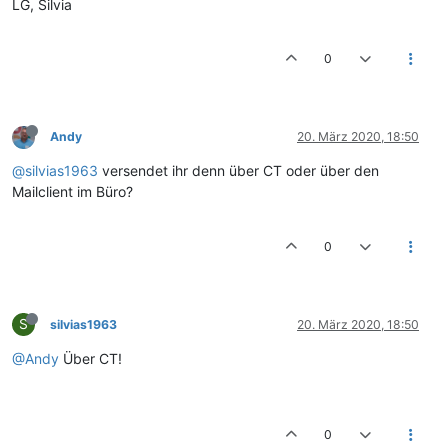
LG, Silvia
0
Andy
20. März 2020, 18:50
@silvias1963
versendet ihr denn über CT oder über den
Mailclient im Büro?
0
S
silvias1963
20. März 2020, 18:50
@Andy
Über CT!
0