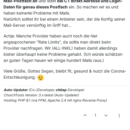
Mail-Postfach an
und stellt
bei CT direkt Adresse und Login-
Daten für genau dieses Postfach
ein. So machen wir es und
haben keinerlei Probleme mit Mails.
Natürlich solltet ihr bei einem Anbieter sein, der die Konfig seiner
Mail-Server vernünftig im Griff hat...
Achja: Manche Provider haben auch noch die hier
angesprochenen "Rate Limits", da sollte man direkt beim
Provider nachfragen. Wir (ALL-INKL) haben damit allerdings
bisher überhaupt keine Probleme gehabt. (Ich würde schätzen
an guten Tagen hauen wir einige hundert Mails raus.)
Viele Grüße, Gottes Segen, bleibt fit, gesund & nutzt die Corona-
Entschleunigung.
Auto-Updater
(Co-)Developer,
ctldap
Developer
ChurchTools Version: 3.x latest (Auto-Updater)
Hosting: PHP 8.1 (via FPM, Apache 2.4 mit nginx Reverse Proxy)
1