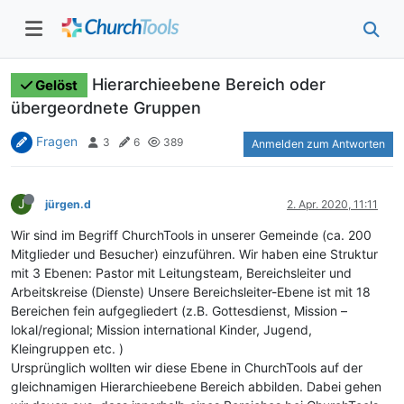
Hierarchieebene Bereich oder
Gelöst
übergeordnete Gruppen
Fragen
3
6
389
Anmelden zum Antworten
J
jürgen.d
2. Apr. 2020, 11:11
Wir sind im Begriff ChurchTools in unserer Gemeinde (ca. 200
Mitglieder und Besucher) einzuführen. Wir haben eine Struktur
mit 3 Ebenen: Pastor mit Leitungsteam, Bereichsleiter und
Arbeitskreise (Dienste) Unsere Bereichsleiter-Ebene ist mit 18
Bereichen fein aufgegliedert (z.B. Gottesdienst, Mission –
lokal/regional; Mission international Kinder, Jugend,
Kleingruppen etc. )
Ursprünglich wollten wir diese Ebene in ChurchTools auf der
gleichnamigen Hierarchieebene Bereich abbilden. Dabei gehen