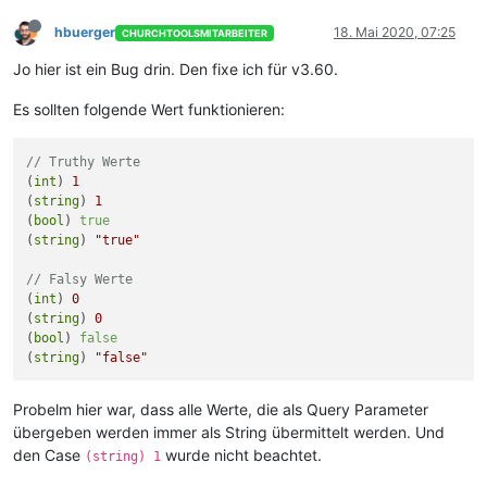
hbuerger
18. Mai 2020, 07:25
CHURCHTOOLSMITARBEITER
Jo hier ist ein Bug drin. Den fixe ich für v3.60.
Es sollten folgende Wert funktionieren:
// Truthy Werte
(
int
) 
1
(
string
) 
1
(
bool
) 
true
(
string
) 
"true"
// Falsy Werte
(
int
) 
0
(
string
) 
0
(
bool
) 
false
(
string
) 
"false"
Probelm hier war, dass alle Werte, die als Query Parameter
übergeben werden immer als String übermittelt werden. Und
den Case
wurde nicht beachtet.
(string) 1