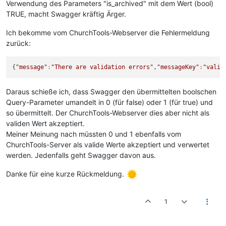
Verwendung des Parameters "is_archived" mit dem Wert (bool)
TRUE, macht Swagger kräftig Ärger.
Ich bekomme vom ChurchTools-Webserver die Fehlermeldung
zurück:
{
"message"
:
"There are validation errors"
,
"messageKey"
:
"valid
Daraus schieße ich, dass Swagger den übermittelten boolschen
Query-Parameter umandelt in 0 (für false) oder 1 (für true) und
so übermittelt. Der ChurchTools-Webserver dies aber nicht als
validen Wert akzeptiert.
Meiner Meinung nach müssten 0 und 1 ebenfalls vom
ChurchTools-Server als valide Werte akzeptiert und verwertet
werden. Jedenfalls geht Swagger davon aus.
Danke für eine kurze Rückmeldung.
1