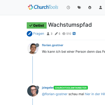
Wachstumspfad
Gelöst
Fragen
3
5
510
florian.gostner
Wo kann ich bei einer Person denn das 
jziegeler
CHURCHTOOLSMITARBEITER
@florian-gostner
schau mal
hier in der Hi