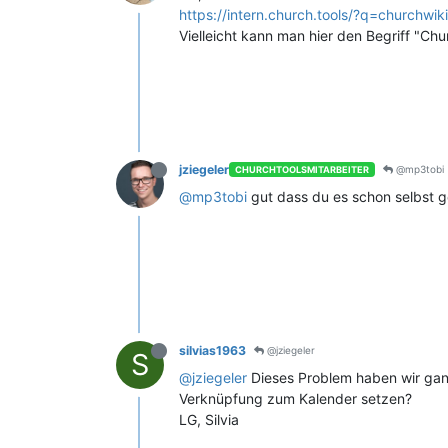
https://intern.church.tools/?q=churchwik
Vielleicht kann man hier den Begriff "Ch
jziegeler
@mp3tobi
CHURCHTOOLSMITARBEITER
@mp3tobi
gut dass du es schon selbst gef
silvias1963
@jziegeler
S
@jziegeler
Dieses Problem haben wir ganz 
Verknüpfung zum Kalender setzen?
LG, Silvia