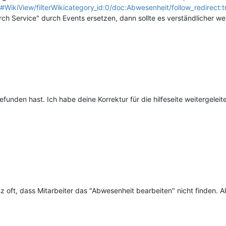
i#WikiView/filterWikicategory_id:0/doc:Abwesenheit/follow_redirect:t
urch Service" durch Events ersetzen, dann sollte es verständlicher w
unden hast. Ich habe deine Korrektur für die hilfeseite weitergeleite
oft, dass Mitarbeiter das "Abwesenheit bearbeiten" nicht finden. A