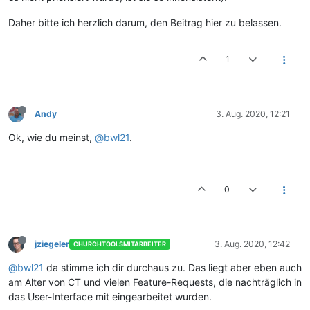
Daher bitte ich herzlich darum, den Beitrag hier zu belassen.
1
Andy
3. Aug. 2020, 12:21
Ok, wie du meinst,
@bwl21
.
0
jziegeler
3. Aug. 2020, 12:42
CHURCHTOOLSMITARBEITER
@bwl21
da stimme ich dir durchaus zu. Das liegt aber eben auch
am Alter von CT und vielen Feature-Requests, die nachträglich in
das User-Interface mit eingearbeitet wurden.