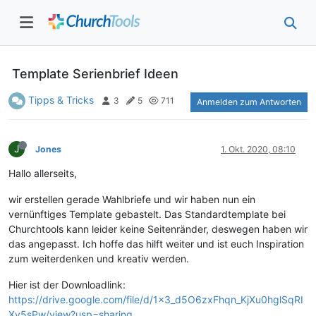
Template Serienbrief Ideen
Tipps & Tricks
3
5
711
Anmelden zum Antworten
J
Jones
1. Okt. 2020, 08:10
Hallo allerseits,
wir erstellen gerade Wahlbriefe und wir haben nun ein
vernünftiges Template gebastelt. Das Standardtemplate bei
Churchtools kann leider keine Seitenränder, deswegen haben wir
das angepasst. Ich hoffe das hilft weiter und ist euch Inspiration
zum weiterdenken und kreativ werden.
Hier ist der Downloadlink:
https://drive.google.com/file/d/1x3_d5O6zxFhqn_KjXu0hglSqRI
Xv5sPw/view?usp=sharing