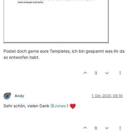
Postet doch gerne eure Templates, ich bin gespannt was ihr da
so entworfen habt.
3
Andy
1. Okt. 2020, 08:16
Sehr schön, vielen Dank
@Jones
!
0