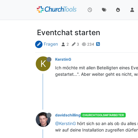
Eventchat starten
Fragen
2
3
234
KerstinG
K
Ich möchte mit allen Beteiligten eines E
gestartet...". Aber weiter geht es nicht, 
davidschilling
CHURCHTOOLSMITARBEITER
@KerstinG
hört sich so an als ob du alles
wir auf deine Installation zugreifen dürf