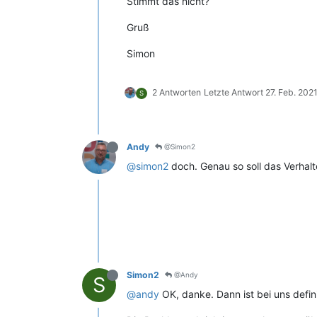
Stimmt das nicht?
Gruß
Simon
2 Antworten
Letzte Antwort
27. Feb. 202
S
Andy
@Simon2
@simon2
doch. Genau so soll das Verhal
Simon2
@Andy
S
@andy
OK, danke. Dann ist bei uns defin