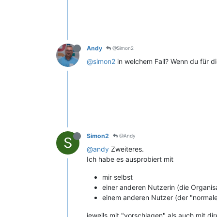
Andy
@Simon2
@simon2
in welchem Fall? Wenn du für d
Simon2
@Andy
S
@andy
Zweiteres.
Ich habe es ausprobiert mit
mir selbst
einer anderen Nutzerin (die Organisa
einem anderen Nutzer (der "normaler
jeweils mit "vorschlagen" als auch mit di