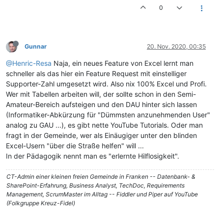
0
Gunnar
20. Nov. 2020, 00:35
@Henric-Resa
Naja, ein neues Feature von Excel lernt man
schneller als das hier ein Feature Request mit einstelliger
Supporter-Zahl umgesetzt wird. Also nix 100% Excel und Profi.
Wer mit Tabellen arbeiten will, der sollte schon in den Semi-
Amateur-Bereich aufsteigen und den DAU hinter sich lassen
(Informatiker-Abkürzung für "Dümmsten anzunehmenden User"
analog zu GAU ...), es gibt nette YouTube Tutorials. Oder man
fragt in der Gemeinde, wer als Einäugiger unter den blinden
Excel-Usern "über die Straße helfen" will ...
In der Pädagogik nennt man es "erlernte Hilflosigkeit".
CT-Admin einer kleinen freien Gemeinde in Franken -- Datenbank- &
SharePoint-Erfahrung, Business Analyst, TechDoc, Requirements
Management, ScrumMaster im Alltag -- Fiddler und Piper auf YouTube
(Folkgruppe Kreuz-Fidel)