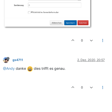
0
gs4711
2. Dez. 2020, 20:57
@Andy
danke
dies trifft es genau.
0