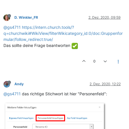
D. Winkler_FR
2. Dez. 2020, 09:59
@gs4711
https://intern.church.tools/?
q=churchwiki#WikiView/filterWikicategory_id:0/doc:Gruppenfor
mular/follow_redirect:true/
Das sollte deine Frage beantworten
0
Andy
2. Dez. 2020, 12:22
@gs4711
das richtige Stichwort ist hier "Personenfeld":