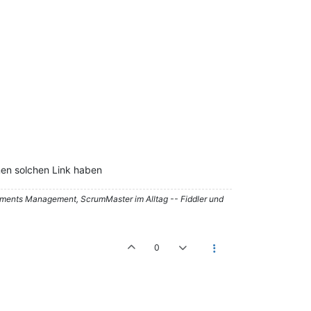
nen solchen Link haben
ements Management, ScrumMaster im Alltag -- Fiddler und
0