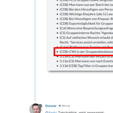
Gunnar
@Andy
@Andy
Tatsächlich, wird angezeigt: