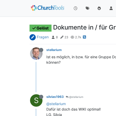
Dokumente in / für G
Gelöst
Fragen
8
23
2.7k
stellarium
Ist es möglich, in bzw. für eine Gruppe 
können?
silvias1963
@stellarium
S
@stellarium
Dafür ist doch das WIKI optimal!
LG, Silvia