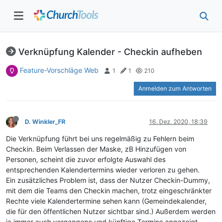
Verknüpfung Kalender - Checkin aufheben
Feature-Vorschläge Web
1
1
210
Anmelden zum Antworten
D. Winkler_FR
16. Dez. 2020, 18:39
Die Verknüpfung führt bei uns regelmäßig zu Fehlern beim
Checkin. Beim Verlassen der Maske, zB Hinzufügen von
Personen, scheint die zuvor erfolgte Auswahl des
entsprechenden Kalendertermins wieder verloren zu gehen.
Ein zusätzliches Problem ist, dass der Nutzer Checkin-Dummy,
mit dem die Teams den Checkin machen, trotz eingeschränkter
Rechte viele Kalendertermine sehen kann (Gemeindekalender,
die für den öffentlichen Nutzer sichtbar sind.) Außerdem werden
ja immer auch vergangene und künftige Termine angezeigt.