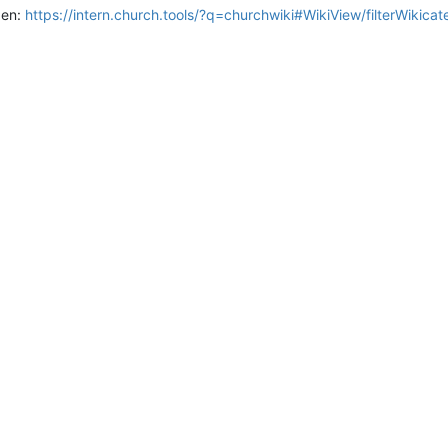
den:
https://intern.church.tools/?q=churchwiki#WikiView/filterWikicat