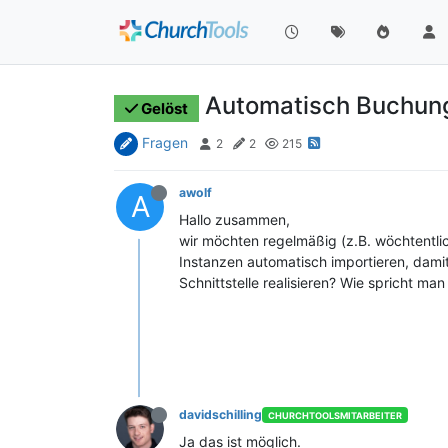
Automatisch Buchung
Gelöst
Fragen
2
2
215
awolf
A
Hallo zusammen,
wir möchten regelmäßig (z.B. wöchtentli
Instanzen automatisch importieren, dam
Schnittstelle realisieren? Wie spricht ma
davidschilling
CHURCHTOOLSMITARBEITER
Ja das ist möglich.