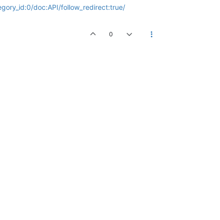
egory_id:0/doc:API/follow_redirect:true/
0