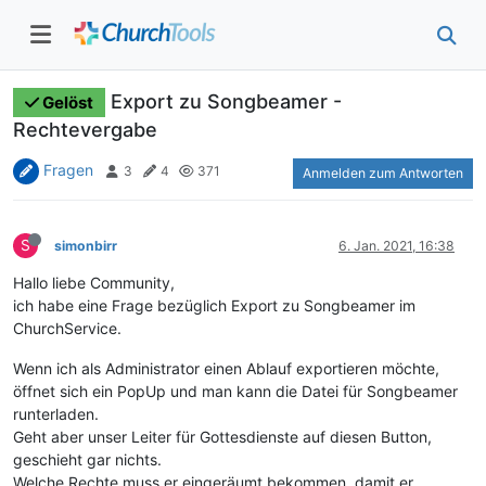
Export zu Songbeamer -
Gelöst
Rechtevergabe
Fragen
3
4
371
Anmelden zum Antworten
S
simonbirr
6. Jan. 2021, 16:38
Hallo liebe Community,
ich habe eine Frage bezüglich Export zu Songbeamer im
ChurchService.
Wenn ich als Administrator einen Ablauf exportieren möchte,
öffnet sich ein PopUp und man kann die Datei für Songbeamer
runterladen.
Geht aber unser Leiter für Gottesdienste auf diesen Button,
geschieht gar nichts.
Welche Rechte muss er eingeräumt bekommen, damit er