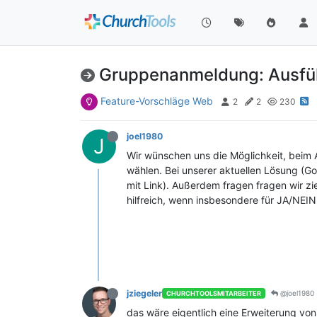
Gruppenanmeldung: Ausführ
Feature-Vorschläge Web
2
2
230
joel1980
J
Wir wünschen uns die Möglichkeit, beim A
wählen. Bei unserer aktuellen Lösung (Goo
mit Link). Außerdem fragen fragen wir zi
hilfreich, wenn insbesondere für JA/NEIN
jziegeler
@joel1980
CHURCHTOOLSMITARBEITER
das wäre eigentlich eine Erweiterung vo