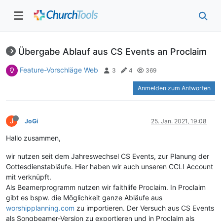
Übergabe Ablauf aus CS Events an Proclaim
Feature-Vorschläge Web
3
4
369
Anmelden zum Antworten
J
JoGi
25. Jan. 2021, 19:08
Hallo zusammen,
wir nutzen seit dem Jahreswechsel CS Events, zur Planung der
Gottesdienstabläufe. Hier haben wir auch unseren CCLI Account
mit verknüpft.
Als Beamerprogramm nutzen wir faithlife Proclaim. In Proclaim
gibt es bspw. die Möglichkeit ganze Abläufe aus
worshipplanning.com
zu importieren. Der Versuch aus CS Events
als Songbeamer-Version zu exportieren und in Proclaim als