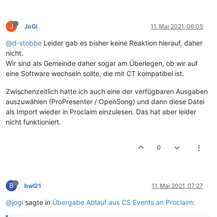
J
JoGi
11. Mai 2021, 06:05
@d-stobbe
Leider gab es bisher keine Reaktion hierauf, daher
nicht.
Wir sind als Gemeinde daher sogar am Überlegen, ob wir auf
eine Software wechseln sollte, die mit CT kompatibel ist.
Zwischenzeitlich hatte ich auch eine der verfügbaren Ausgaben
auszuwählen (ProPresenter / OpenSong) und dann diese Datei
als Import wieder in Proclaim einzulesen. Das hat aber leider
nicht funktioniert.
0
B
bwl21
11. Mai 2021, 07:27
@jogi
sagte in
Übergabe Ablauf aus CS Events an Proclaim
: