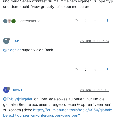
und beim Sehen könntest du mal mit einem eigenen Gruppentyp
und dem Recht "view grouptype" experimentieren
0
3 Antworten
T
S
T
TSb
26. Jan. 2021, 15:34
@jziegeler
super, vielen Dank
0
B
bwl21
26. Jan. 2021, 16:05
@TSb
@jziegeler
ich über lege sowas zu bauen, nur um die
globalen Rechte aus einer übergeordneten Gruppen "vererben"
zu können (siehe
https://forum.church.tools/topic/6950/globale-
berechtigungen-an-untergruppen-vererben?