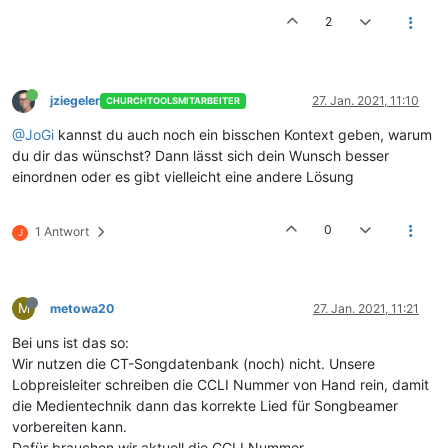
2
jziegeler
27. Jan. 2021, 11:10
CHURCHTOOLSMITARBEITER
@JoGi
kannst du auch noch ein bisschen Kontext geben, warum
du dir das wünschst? Dann lässt sich dein Wunsch besser
einordnen oder es gibt vielleicht eine andere Lösung
0
1 Antwort
J
M
metowa20
27. Jan. 2021, 11:21
Bei uns ist das so:
Wir nutzen die CT-Songdatenbank (noch) nicht. Unsere
Lobpreisleiter schreiben die CCLI Nummer von Hand rein, damit
die Medientechnik dann das korrekte Lied für Songbeamer
vorbereiten kann.
Dafür brauchen wir aktuell die CCLI Nummer.