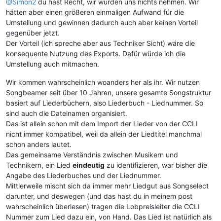
@Simon2
du hast Recht, wir würden uns nichts nehmen. Wir
hätten aber einen größeren einmaligen Aufwand für die
Umstellung und gewinnen dadurch auch aber keinen Vorteil
gegenüber jetzt.
Der Vorteil (ich spreche aber aus Techniker Sicht) wäre die
konsequente Nutzung des Exports. Dafür würde ich die
Umstellung auch mitmachen.
Wir kommen wahrscheinlich woanders her als ihr. Wir nutzen
Songbeamer seit über 10 Jahren, unsere gesamte Songstruktur
basiert auf Liederbüchern, also Liederbuch - Liednummer. So
sind auch die Dateinamen organisiert.
Das ist allein schon mit dem Import der Lieder von der CCLI
nicht immer kompatibel, weil da allein der Liedtitel manchmal
schon anders lautet.
Das gemeinsame Verständnis zwischen Musikern und
Technikern, ein Lied
eindeutig
zu identifizieren, war bisher die
Angabe des Liederbuches und der Liednummer.
Mittlerweile mischt sich da immer mehr Liedgut aus Songselect
darunter, und deswegen (und das hast du in meinem post
wahrscheinlich überlesen) tragen die Lobpreisleiter die CCLI
Nummer zum Lied dazu ein, von Hand. Das Lied ist natürlich als