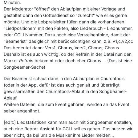
Minuten.
Der Moderator "öffnet" den Ablaufplan mit einer Vorlage und
gestaltet dann den Gottesdienst so "zurecht" wie er es gerne
möchte. Und die Lobpreisleiter füllen dann die vorhandenen
"Liedpositionen" mit den Fakten, also Liederbuch - Liednummer,
oder CCLI Nummer. Dazu noch eine Versreihenfolge, damit der
"Beamerist" das gleich mit berücksichtigen kann, z.B. v1,c,v2,cc
Das bedeutet dann: Vers1, Chorus, Vers2, Chorus, Chorus
Deshalb ist es auch wichtig, ob der Refrain in der Datei nun den
Marker
Refrain
bekommt oder doch eher
Chorus
... (Das ist eine
Songbeamer-Sache)
Der Beamerist schaut dann in den Ablaufplan in Churchtools
(oder in der App, dafür ist das auch genial) und überträgt
gewissermaßen den Churchtools-Ablauf in den Songbeamer-
Ablauf.
Weitere Dateien, die zum Event gehören, werden an das Event
selber angehängt.
[edit:] Liedstatistiken kann man auch mit Songbeamer erstellen,
auch eine Report-Ansicht für CCLI soll es geben. Das nutzen wir
aber nicht, da bei uns die Musiker ihre Lieder melden...