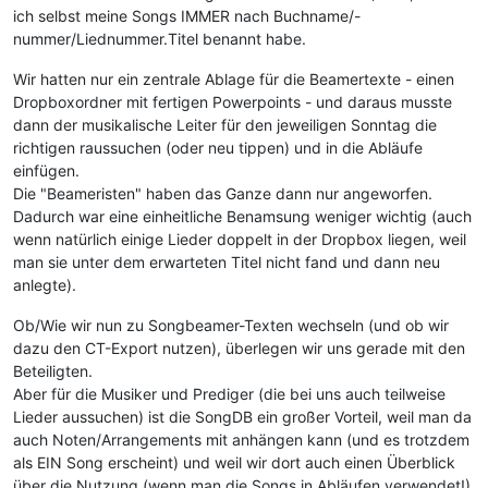
ich selbst meine Songs IMMER nach Buchname/-
nummer/Liednummer.Titel benannt habe.
Wir hatten nur ein zentrale Ablage für die Beamertexte - einen
Dropboxordner mit fertigen Powerpoints - und daraus musste
dann der musikalische Leiter für den jeweiligen Sonntag die
richtigen raussuchen (oder neu tippen) und in die Abläufe
einfügen.
Die "Beameristen" haben das Ganze dann nur angeworfen.
Dadurch war eine einheitliche Benamsung weniger wichtig (auch
wenn natürlich einige Lieder doppelt in der Dropbox liegen, weil
man sie unter dem erwarteten Titel nicht fand und dann neu
anlegte).
Ob/Wie wir nun zu Songbeamer-Texten wechseln (und ob wir
dazu den CT-Export nutzen), überlegen wir uns gerade mit den
Beteiligten.
Aber für die Musiker und Prediger (die bei uns auch teilweise
Lieder aussuchen) ist die SongDB ein großer Vorteil, weil man da
auch Noten/Arrangements mit anhängen kann (und es trotzdem
als EIN Song erscheint) und weil wir dort auch einen Überblick
über die Nutzung (wenn man die Songs in Abläufen verwendet!)