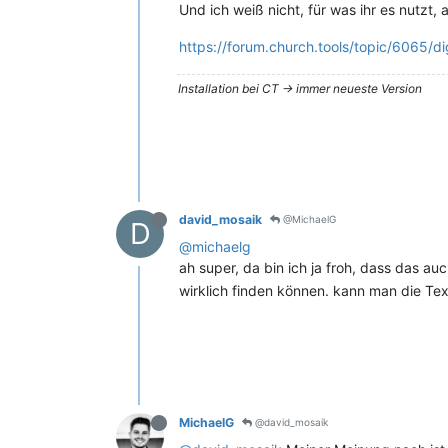
Und ich weiß nicht, für was ihr es nutzt, 
https://forum.church.tools/topic/6065/
Installation bei CT -> immer neueste Version
david_mosaik
@MichaelG
D
@michaelg
ah super, da bin ich ja froh, dass das a
wirklich finden können. kann man die Text
MichaelG
@david_mosaik