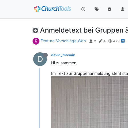
Anmeldetext bei Gruppen än
Feature-Vorschläge Web
2
4
479
david_mosaik
D
Hi zusammen,
Im Text zur Gruppenanmeldung steht stan