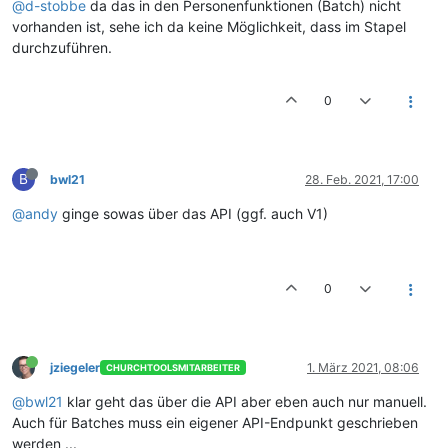
@d-stobbe
da das in den Personenfunktionen (Batch) nicht
vorhanden ist, sehe ich da keine Möglichkeit, dass im Stapel
durchzuführen.
0
B
bwl21
28. Feb. 2021, 17:00
@andy
ginge sowas über das API (ggf. auch V1)
0
jziegeler
1. März 2021, 08:06
CHURCHTOOLSMITARBEITER
@bwl21
klar geht das über die API aber eben auch nur manuell.
Auch für Batches muss ein eigener API-Endpunkt geschrieben
werden ...