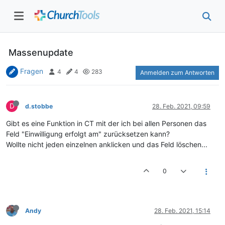
Massenupdate
Fragen
4
4
283
Anmelden zum Antworten
D
d.stobbe
28. Feb. 2021, 09:59
Gibt es eine Funktion in CT mit der ich bei allen Personen das
Feld "Einwilligung erfolgt am" zurücksetzen kann?
Wollte nicht jeden einzelnen anklicken und das Feld löschen...
0
Andy
28. Feb. 2021, 15:14