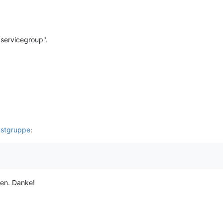
servicegroup".
nstgruppe
:
en. Danke!