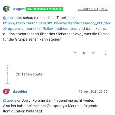
jziegeler
27. März 2021, 22:32
CHURCHTOOLSMITARBEITER
@d-stobbe
schau dir mal diese Tabelle an:
https://intern.church.tools/#WikiView/filterWikicategory_id:0/doc
:Gruppensichtbarkeiten/follow_redirect:true/
und dann kannst
du das entsprechend über das Sicherheitslevel, was die Person
für die Gruppe sehen kann steuern
0
20 Tagen später
D
d.stobbe
16. Apr. 2021, 20:09
@jziegeler
Sorry, komme damit irgendwie nicht weiter.
Also ich habe bei meinem Gruppentyp Merkmal folgende
Konfiguration hinterlegt: