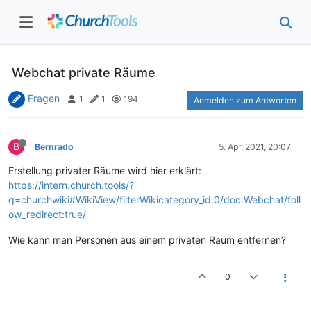
Webchat private Räume
Fragen
1
1
194
Anmelden zum Antworten
B
Bernrado
5. Apr. 2021, 20:07
Erstellung privater Räume wird hier erklärt:
https://intern.church.tools/?
q=churchwiki#WikiView/filterWikicategory_id:0/doc:Webchat/foll
ow_redirect:true/
Wie kann man Personen aus einem privaten Raum entfernen?
0