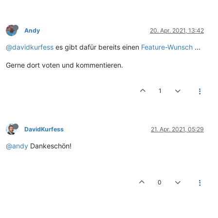
Andy
20. Apr. 2021, 13:42
@davidkurfess
es gibt dafür bereits einen
Feature-Wunsch
...
Gerne dort voten und kommentieren.
1
DavidKurfess
21. Apr. 2021, 05:29
@andy
Dankeschön!
0