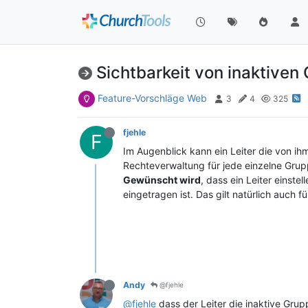
Sichtbarkeit von inaktiven 
Feature-Vorschläge Web
3
4
325
fjehle
F
Im Augenblick kann ein Leiter die von ih
Rechteverwaltung für jede einzelne Grupp
Gewünscht wird
, dass ein Leiter einste
eingetragen ist. Das gilt natürlich auch fü
Andy
@fjehle
@fjehle
dass der Leiter die inaktive Grupp