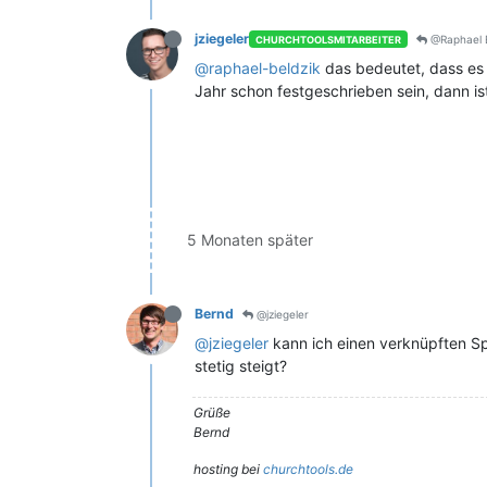
jziegeler
@Raphael B
CHURCHTOOLSMITARBEITER
@raphael-beldzik
das bedeutet, dass es 
Jahr schon festgeschrieben sein, dann is
5 Monaten später
Bernd
@jziegeler
@jziegeler
kann ich einen verknüpften Sp
stetig steigt?
Grüße
Bernd
hosting bei
churchtools.de