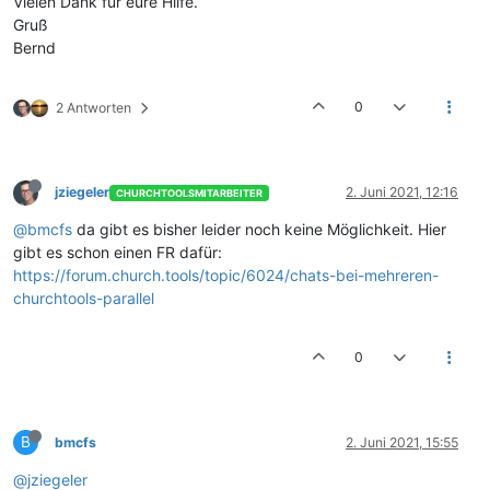
Vielen Dank für eure Hilfe.
Gruß
Bernd
0
2 Antworten
jziegeler
2. Juni 2021, 12:16
CHURCHTOOLSMITARBEITER
@bmcfs
da gibt es bisher leider noch keine Möglichkeit. Hier
gibt es schon einen FR dafür:
https://forum.church.tools/topic/6024/chats-bei-mehreren-
churchtools-parallel
0
B
bmcfs
2. Juni 2021, 15:55
@jziegeler